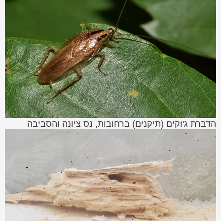
הדברת ג'וקים (תיקנים) ברחובות, נס ציונה והסביבה