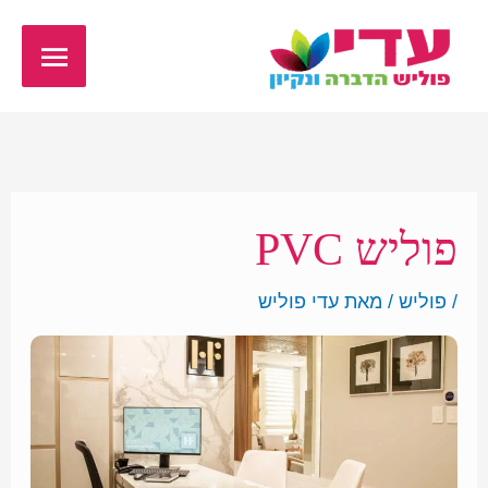
ילוג
תפריט
תוכן
ראשי
פוליש PVC
/
פוליש
/ מאת
עדי פוליש